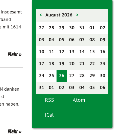
. Insgesamt
<
August 2026
>
erband
ng mit 1614
27
28
29
30
31
01
02
03
04
05
06
07
08
09
10
11
12
13
14
15
16
Mehr
17
18
19
20
21
22
23
24
25
26
27
28
29
30
31
01
02
03
04
05
06
EN danken
st
RSS
Atom
en haben.
iCal
Mehr