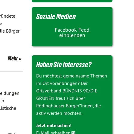
Soziale Medien
gründete
e
Facebook Feed
ie Bürger
einblenden
Mehr
Haben Sie Interesse?
Du möchtest gemeinsame Themen
im Ort voranbringen? Der
Ortsverband BÜNDNIS 90/DIE
heidungen
GRÜNEN freut sich über
en
Rödinghauser Bürger*innen, die
istische
aktiv werden möchten.
Jetzt mitmachen!
E-Mail schreiben