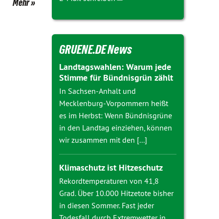
Mehr
GRUENE.DE News
Landtagswahlen: Warum jede
Stimme für Bündnisgrün zählt
In Sachsen-Anhalt und
Mecklenburg-Vorpommern heißt
es im Herbst: Wenn Bündnisgrüne
in den Landtag einziehen, können
wir zusammen mit den [...]
Klimaschutz ist Hitzeschutz
Rekordtemperaturen von 41,8
Grad. Über 10.000 Hitzetote bisher
in diesen Sommer. Fast jeder
Todesfall durch Extremwetter in