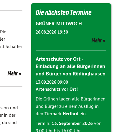
Die nächsten Termine
GRÜNER MITTWOCH
Die
26.08.2026 19:30
ler
Mehr
alt Schäffer
Artenschutz vor Ort -
Einladung an alle Bürgerinnen
Mehr
und Bürger von Rödinghausen
13.09.2026 09:00
Artenschutz vor Ort!
Die Grünen laden alle Bürgerinnen
und Bürger zu einem Ausflug in
sern und
den
Tierpark Herford
ein.
r in der
, da sind
Termin:
13. September 2026
von
9.00 Uhr bis 16.00 Uhr