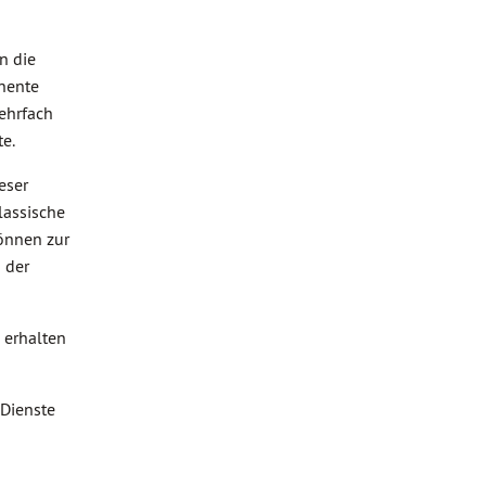
n die
anente
ehrfach
te.
eser
lassische
können zur
 der
 erhalten
Dienste