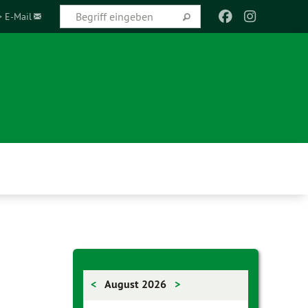
> E-Mail
<
August 2026
>