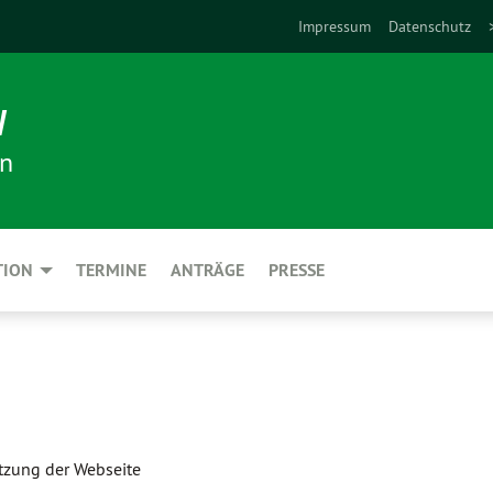
Impressum
Datenschutz
N
en
TION
TERMINE
ANTRÄGE
PRESSE
utzung der Webseite