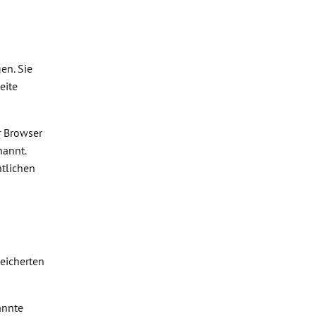
en. Sie
eite
r Browser
nannt.
ntlichen
eicherten
annte