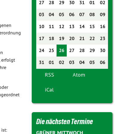
27
28
29
30
31
01
02
03
04
05
06
07
08
09
ogenen
10
11
12
13
14
15
16
verordnung
17
18
19
20
21
22
23
24
25
26
27
28
29
30
en
erfolgt
31
01
02
03
04
05
06
hre
RSS
Atom
oder
iCal
zugeordnet
Die nächsten Termine
ist:
GRÜNER MITTWOCH